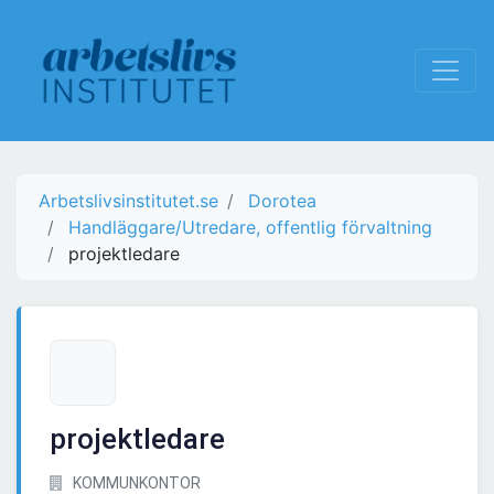
Arbetslivsinstitutet.se
Dorotea
Handläggare/Utredare, offentlig förvaltning
projektledare
projektledare
KOMMUNKONTOR