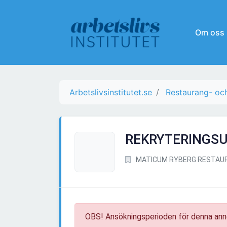
Om oss
Arbetslivsinstitutet.se
Restaurang- oc
REKRYTERINGSU
MATICUM RYBERG RESTAU
OBS! Ansökningsperioden för denna ann