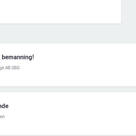
in bemanning!
ige AB GBG
nde
hen