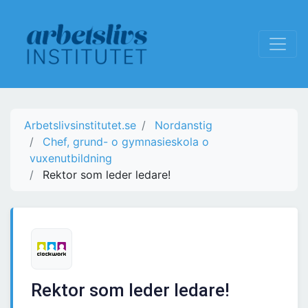
Arbetslivsinstitutet.se
Nordanstig
Chef, grund- o gymnasieskola o
vuxenutbildning
Rektor som leder ledare!
Rektor som leder ledare!