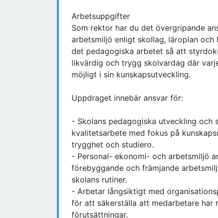
Arbetsuppgifter
Som rektor har du det övergripande ansv
arbetsmiljö enligt skollag, läroplan oc
det pedagogiska arbetet så att styrdoku
likvärdig och trygg skolvardag där varj
möjligt i sin kunskapsutveckling.
Uppdraget innebär ansvar för:
- Skolans pedagogiska utveckling och sä
kvalitetsarbete med fokus på kunskapsre
trygghet och studiero.
- Personal- ekonomi- och arbetsmiljö an
förebyggande och främjande arbetsmiljö
skolans rutiner.
- Arbetar långsiktigt med organisation
för att säkerställa att medarbetare har
förutsättningar.