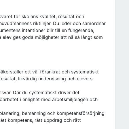
aret för skolans kvalitet, resultat och
h huvudmannens riktlinjer. Du leder och samordnar
mentens intentioner blir till en fungerande,
e elev ges goda möjligheter att nå så långt som
kerställer ett väl förankrat och systematiskt
sultat, likvärdig undervisning och elevers
svar. Där du systematiskt driver det
arbetet i enlighet med arbetsmiljölagen och
splanering, bemanning och kompetensförsörjning
 rätt kompetens, rätt uppdrag och rätt