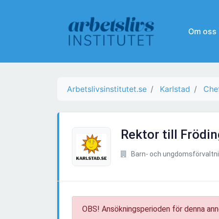
Om oss
Arbetslivsinstitutet.se
Karlstad
Chef
Rektor till Frödi
Barn- och ungdomsförvaltni
OBS! Ansökningsperioden för denna ann