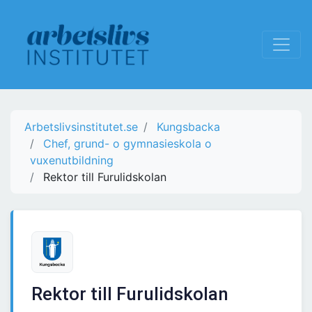
Arbetslivsinstitutet.se
Kungsbacka
Chef, grund- o gymnasieskola o
vuxenutbildning
Rektor till Furulidskolan
Rektor till Furulidskolan