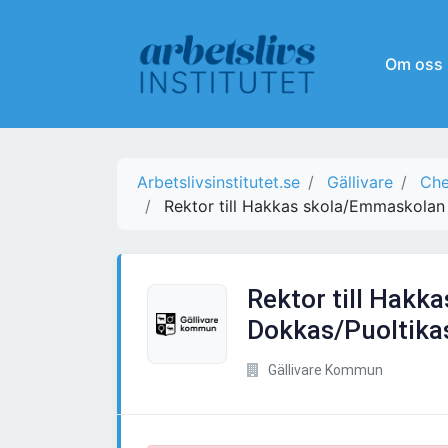
Om oss
Arbetslivsinstitutet.se
Gällivare
Che
Rektor till Hakkas skola/Emmaskolan
Rektor till Hak
Dokkas/Puoltika
Gällivare Kommun