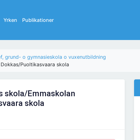
Yrken
Publikationer
f, grund- o gymnasieskola o vuxenutbildning
 Dokkas/Puoltikasvaara skola
kas skola/Emmaskolan
svaara skola