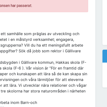
onsen har passerat.
i ett samhälle som präglas av utveckling och
betet i en målstyrd verksamhet; engagera,
sgrupperna? Vill du ha ett meningsfullt arbete
pgifter? Sök då jobb som rektor i Gällivare
landsbygden i Gällivare kommun, Hakkas skola (F-
skola (F-6 ). Vår vision är ”För en framtid där
nskaper och kunskapen att lära så de kan skapa sin
rvisningen och våra lärmiljöer för att eleverna
r att lära. Vi utvecklar nära relationer och vågar
 tre skolorna har stora naturområden i närheten
.
arbeta inom Barn-och