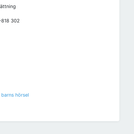
sättning
0-818 302
 barns hörsel