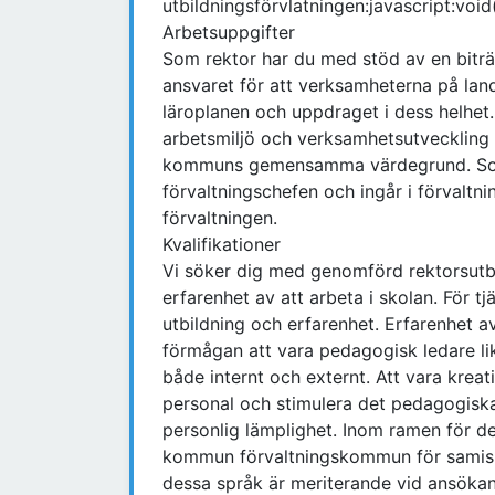
utbildningsförvlatningen:javascript:void
Arbetsuppgifter
Som rektor har du med stöd av en bitr
ansvaret för att verksamheterna på lan
läroplanen och uppdraget i dess helhet
arbetsmiljö och verksamhetsutveckling p
kommuns gemensamma värdegrund. Som r
förvaltningschefen och ingår i förvalt
förvaltningen.
Kvalifikationer
Vi söker dig med genomförd rektorsutbi
erfarenhet av att arbeta i skolan. För 
utbildning och erfarenhet. Erfarenhet a
förmågan att vara pedagogisk ledare l
både internt och externt. Att vara krea
personal och stimulera det pedagogiska a
personlig lämplighet. Inom ramen för de
kommun förvaltningskommun för samiska
dessa språk är meriterande vid ansökan