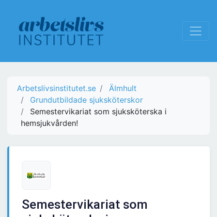
Arbetslivsinstitutet.se
Älmhult
Grundutbildade sjuksköterskor
Semestervikariat som sjuksköterska i
hemsjukvården!
Semestervikariat som