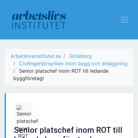
Arbetslivsinstitutet.se
Göteborg
Civilingenjörsyrken inom bygg och anläggning
Senior platschef inom ROT till ledande
byggföretag!
Senior platschef inom ROT till