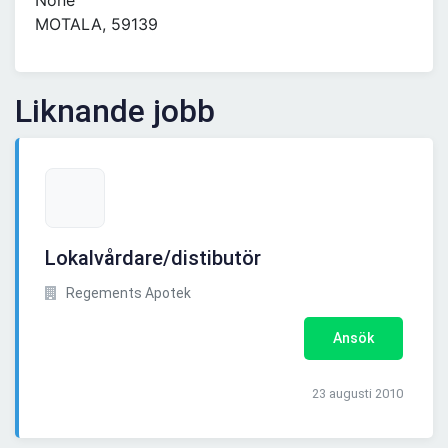
None
MOTALA, 59139
Liknande jobb
Lokalvårdare/distibutör
Regements Apotek
Ansök
23 augusti 2010