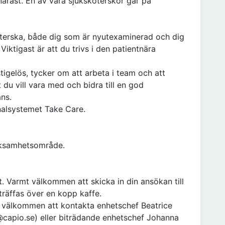
narast. En av våra sjuksköterskor går på
öterska, både dig som är nyutexaminerad och dig
Viktigast är att du trivs i den patientnära
igelös, tycker om att arbeta i team och att
 du vill vara med och bidra till en god
ans.
rnalsystemet Take Care.
rksamhetsområde.
t. Varmt välkommen att skicka in din ansökan till
träffas över en kopp kaffe.
mt välkommen att kontakta enhetschef Beatrice
apio.se) eller biträdande enhetschef Johanna