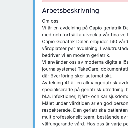
Arbetsbeskrivning
Om oss
Vi är en avdelning på Capio geriatrik D
med och fortsätta utveckla vår fina ve
Capio Geriatrik Dalen erbjuder 140 vår
vårdplatser per avdelning. I välutrusta
bedriver vi en modern geriatrik.
Vi använder oss av moderna digitala lös
journalsystemet TakeCare, dokumentati
där överföring sker automatiskt.
Avdelning 41 är en allmängeriatrisk av
specialiserade på geriatrisk utredning
bl.a. infektioner, hjärt- och kärlsjukdom
Målet under vårdtiden är en god person
respekterade. Den geriatriska patiente
multiprofessionellt team, bestående av f
välfungerande vård. Hos oss är varje pe