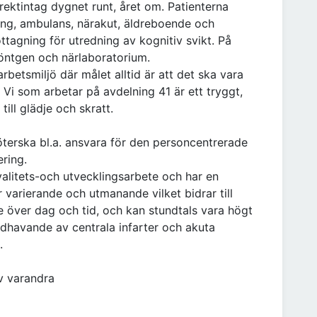
rektintag dygnet runt, året om. Patienterna
ng, ambulans, närakut, äldreboende och
ttagning för utredning av kognitiv svikt. På
 röntgen och närlaboratorium.
rbetsmiljö där målet alltid är att det ska vara
! Vi som arbetar på avdelning 41 är ett tryggt,
ill glädje och skratt.
terska bl.a. ansvara för den personcentrerade
ring.
kvalitets-och utvecklingsarbete och har en
 varierande och utmanande vilket bidrar till
e över dag och tid, och kan stundtals vara högt
ndhavande av centrala infarter och akuta
.
av varandra