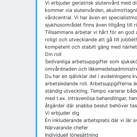
Vi erbjuder geriatrisk slutenvård med di
kommer via slutenvården, akutmottagni
vårdcentral. Vi har även en specialistmo
sjukhusområdet finns även tillgång till
Tillsammans arbetar vi hårt för en god a
roligt och utvecklande att gå till jobbet
kompetent och stabilt gäng med närhet t
Din roll
Sedvanliga arbetsuppgifter som sjukskö
omvårdnaden och läkemedelsadministre
Du har en självklar del i avdelningens 
arbetsledande roll. Arbetsuppgifterna är
ständig utveckling. Tempo varierar båd
med t.ex. intravenösa behandlingar, ha
åtgärder där snabba beslut behöver tas
Vi erbjuder dig
En inkluderande arbetsplats där vi lär 
Närvarande chefer
Individuell lönesättning