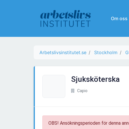
Om oss
Arbetslivsinstitutet.se
Stockholm
G
Sjuksköterska
Capio
OBS! Ansökningsperioden för denna ann