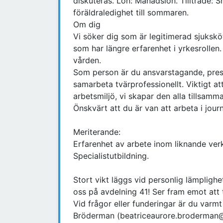
diskuteras. Lön: Månadslön. Tillträde: S
föräldraledighet till sommaren.
Om dig
Vi söker dig som är legitimerad sjuksk
som har längre erfarenhet i yrkesrollen. 
vården.
Som person är du ansvarstagande, prest
samarbeta tvärprofessionellt. Viktigt att
arbetsmiljö, vi skapar den alla tillsamm
Önskvärt att du är van att arbeta i jou
Meriterande:
Erfarenhet av arbete inom liknande ve
Specialistutbildning.
Stort vikt läggs vid personlig lämplighe
oss på avdelning 41! Ser fram emot att 
Vid frågor eller funderingar är du var
Bröderman (beatriceaurore.broderman@c