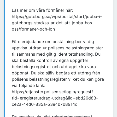
Läs mer om våra förmåner här:
https://goteborg.se/wps/portal/start/jobba-i-
goteborgs-stad/sa-ar-det-att-jobba-hos-
oss/formaner-och-lon
Före erbjudande om anställning ber vi dig
uppvisa utdrag ur polisens belastningsregister
tillsammans med giltig identitetshandling. Du
ska beställa kontroll av egna uppgifter i
belastningsregistret och utdraget ska vara
oöppnat. Du ska själv begära ett utdrag från
polisens belastningsregister vilket du kan göra
via följande länk:
https://etjanster.polisen.se/login/request?
tid=eregisterutdrag-utdrag&lid=ebd26d83-
ce2a-44d0-835a-53e4b7b8914d
Du ansöker via vårt rekryteringssystem i