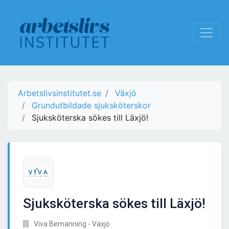
Arbetslivsinstitutet.se
Växjö
Grundutbildade sjuksköterskor
Sjuksköterska sökes till Läxjö!
Sjuksköterska sökes till Läxjö!
Viva Bemanning - Växjö