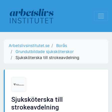
Arbetslivsinstitutet.se
Borås
Grundutbildade sjuksköterskor
Sjuksköterska till strokeavdelning
Sjuksköterska till
strokeavdelning