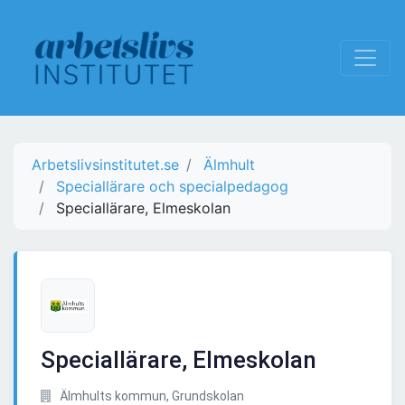
Arbetslivsinstitutet.se
Älmhult
Speciallärare och specialpedagog
Speciallärare, Elmeskolan
Speciallärare, Elmeskolan
Älmhults kommun, Grundskolan