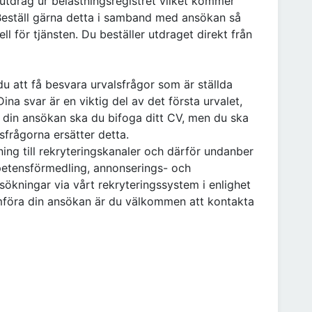
 utdrag ur belastningsregistret vilket kommer
. Beställ gärna detta i samband med ansökan så
tuell för tjänsten. Du beställer utdraget direkt från
u att få besvara urvalsfrågor som är ställda
Dina svar är en viktig del av det första urvalet,
t. I din ansökan ska du bifoga ditt CV, men du ska
lsfrågorna ersätter detta.
lning till rekryteringskanaler och därför undanber
petensförmedling, annonserings- och
sökningar via vårt rekryteringssystem i enlighet
öra din ansökan är du välkommen att kontakta