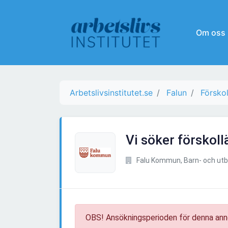
Om oss
Arbetslivsinstitutet.se
Falun
Förskol
Vi söker förskollä
Falu Kommun, Barn- och utbi
OBS! Ansökningsperioden för denna ann