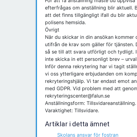
För att få anställning måste du uppvisa
efterfrågas om anställning blir aktuell
att det finns tillgängligt ifall du blir ak
polisens hemsida.
Övrigt
När du skickar in din ansökan kommer d
utifrån de krav som gäller för tjänsten. 
så se till att svara utförligt och tydlig
inte skicka in ett personligt brev – urva
Inför denna rekrytering har vi tagit stäl
vi oss ytterligare erbjudanden om kom
rekryteringshjälp. Vi tar endast emot an
med GDPR. Vid problem med att genomf
rekryteringscenter@falun.se
Anställningsform: Tillsvidareanställning.
Varaktighet: Tillsvidare.
Artiklar i detta ämnet
Skolans ansvar för fostran