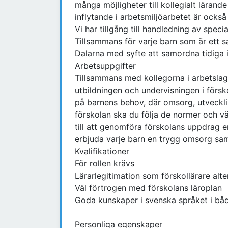
många möjligheter till kollegialt läran
inflytande i arbetsmiljöarbetet är också 
Vi har tillgång till handledning av speci
Tillsammans för varje barn som är ett
Dalarna med syfte att samordna tidiga i
Arbetsuppgifter
Tillsammans med kollegorna i arbetslag
utbildningen och undervisningen i försk
på barnens behov, där omsorg, utvecklin
förskolan ska du följa de normer och v
till att genomföra förskolans uppdrag en
erbjuda varje barn en trygg omsorg samt
Kvalifikationer
För rollen krävs
Lärarlegitimation som förskollärare alte
Väl förtrogen med förskolans läroplan
Goda kunskaper i svenska språket i både
Personliga egenskaper