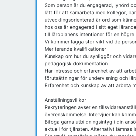
Som person är du engagerad, lyhörd och 
lätt för att samarbeta med kollegor, b
utvecklingsorienterad är ord som känne
hos oss är engagerad i sitt eget läran
till läroplanens intentioner för en högre
Vi kommer lägga stor vikt vid de perso
Meriterande kvalifikationer
Kunskap om hur du synliggör och vidare
pedagogisk dokumentation
Har intresse och erfarenhet av att arbe
förutsättningar för undervisning och lä
Erfarenhet och kunskap av att arbeta 
Anställningsvillkor
Rekryteringen avser en tillsvidareanställ
överenskommelse. Intervjuer kan komma
Bifoga gärna utbildningsintyg i din an
aktuell för tjänsten. Alternativt lämnas