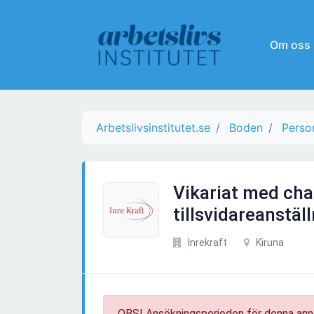
Om oss
Arbetslivsinstitutet.se
Boden
Person
Vikariat med chan
tillsvidareanställ
Inrekraft
Kiruna
OBS! Ansökningsperioden för denna ann