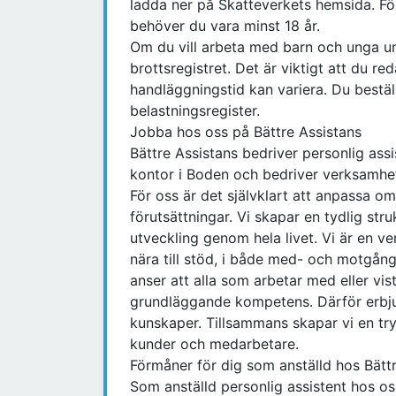
ladda ner på Skatteverkets hemsida. Fö
behöver du vara minst 18 år.
Om du vill arbeta med barn och unga un
brottsregistret. Det är viktigt att du re
handläggningstid kan variera. Du bestäl
belastningsregister.
Jobba hos oss på Bättre Assistans
Bättre Assistans bedriver personlig as
kontor i Boden och bedriver verksamhet
För oss är det självklart att anpassa om
förutsättningar. Vi skapar en tydlig str
utveckling genom hela livet. Vi är en v
nära till stöd, i både med- och motgång 
anser att alla som arbetar med eller vi
grundläggande kompetens. Därför erbjude
kunskaper. Tillsammans skapar vi en try
kunder och medarbetare.
Förmåner för dig som anställd hos Bätt
Som anställd personlig assistent hos os