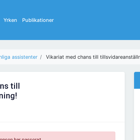
Yrken
Publikationer
liga assistenter
Vikariat med chans till tillsvidareanställ
s till
ning!
onsen har passerat.