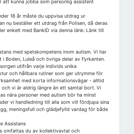
r att kunna jobba som personlig assistent
der 18 år måste du uppvisa utdrag ur
dan nu beställer ett utdrag från Polisen, då deras
ler enkelt med BankID via denna länk: Länk till
sistans med spetskompetens inom autism. Vi har
 i Boden, Luleå och övriga delar av Fyrkanten.
sorgen utifrån varje individs unika
uktur och hållbara rutiner som ger utrymme för
erksamhet med korta informationsvägar - alltid
och vi är aldrig längre än ett samtal bort. Vi
stas nära personer med autism bör ha minst
r vi handledning till alla som vill fördjupa sina
gg, meningsfull och glädjefylld vardag för både
re Assistans
s omfattas du av kollektivavtal och