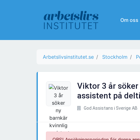
Om oss
Arbetslivsinstitutet.se
Stockholm
P
Viktor 3 år söker
assistent på delti
God Assistans i Sverige AB
OBS! Ansökningsperioden för denna ann