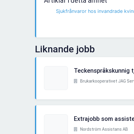
Artiklar i detta ämnet
Sjukfrånvaror hos invandrade kvin
Liknande jobb
Teckenspråkskunnig tj
Brukarkooperativet JAG Ser
Extrajobb som assiste
Nordström Assistans AB