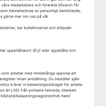
 våra medarbetare och förenkla tillvaron för
t som kännetecknas av personligt bemötande,
Läs gärna mer om oss på vår
istenter, har kollektivavtal och erbjuder
ller uppehållskort (EU) eller uppehålls-och
en som arbetar med minderåriga uppvisa ett
register innan anställning. Du beställer själv
policy kräver vi belastningsutdraget för arbete
n än LSS) från polisens hemsida, blankett
r-tillstand/belastningsregistret/hvb-hem/