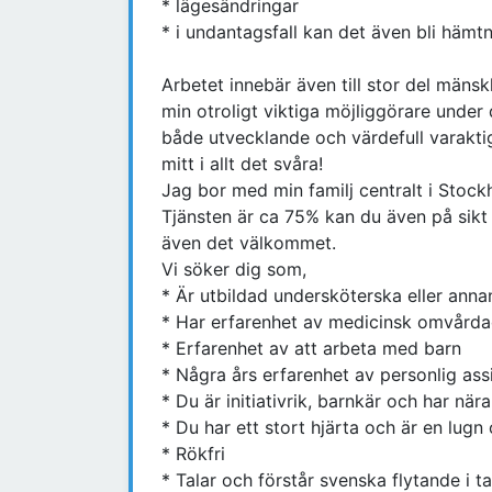
* lägesändringar
* i undantagsfall kan det även bli hämt
Arbetet innebär även till stor del mänskl
min otroligt viktiga möjliggörare under 
både utvecklande och värdefull varaktig
mitt i allt det svåra!
Jag bor med min familj centralt i Stock
Tjänsten är ca 75% kan du även på sikt 
även det välkommet.
Vi söker dig som,
* Är utbildad undersköterska eller anna
* Har erfarenhet av medicinsk omvårda
* Erfarenhet av att arbeta med barn
* Några års erfarenhet av personlig ass
* Du är initiativrik, barnkär och har nära 
* Du har ett stort hjärta och är en lug
* Rökfri
* Talar och förstår svenska flytande i t