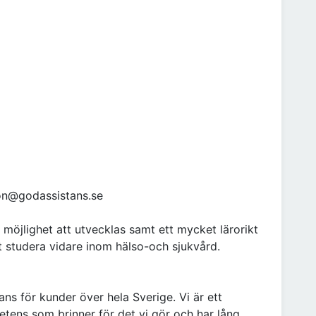
sson@godassistans.se
 möjlighet att utvecklas samt ett mycket lärorikt
t studera vidare inom hälso-och sjukvård.
ns för kunder över hela Sverige. Vi är ett
tens som brinner för det vi gör och har lång