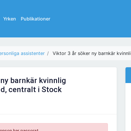
Yrken
Publikationer
ersonliga assistenter
Viktor 3 år söker ny barnkär kvinnli
 ny barnkär kvinnlig
d, centralt i Stock
onsen har passerat.