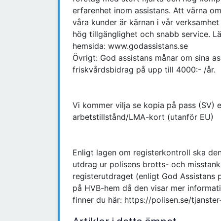
erfarenhet inom assistans. Att värna om
våra kunder är kärnan i vår verksamhe
hög tillgänglighet och snabb service. 
hemsida: www.godassistans.se
Övrigt: God assistans månar om sina ass
friskvårdsbidrag på upp till 4000:- /år.
Vi kommer vilja se kopia på pass (SV) e
arbetstillstånd/LMA-kort (utanför EU)
Enligt lagen om registerkontroll ska d
utdrag ur polisens brotts- och misstanke
registerutdraget (enligt God Assistans 
på HVB-hem då den visar mer informatio
finner du här: https://polisen.se/tjanste