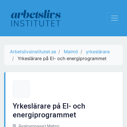
Arbetslivsinstitutet.se
Malmö
yrkeslärare
Yrkeslärare på El- och energiprogrammet
Yrkeslärare på El- och
energiprogrammet
Realgymnasiet Malmö