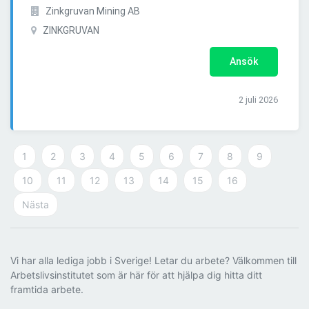
Zinkgruvan Mining AB
ZINKGRUVAN
Ansök
2 juli 2026
1
2
3
4
5
6
7
8
9
10
11
12
13
14
15
16
Nästa
Vi har alla lediga jobb i Sverige! Letar du arbete? Välkommen till
Arbetslivsinstitutet som är här för att hjälpa dig hitta ditt
framtida arbete.