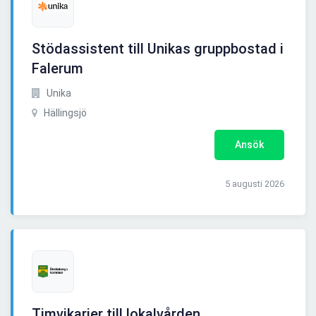
Stödassistent till Unikas gruppbostad i
Falerum
Unika
Hällingsjö
Ansök
5 augusti 2026
Timvikarier till lokalvården