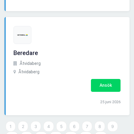
Beredare
Åtvidaberg
Åtvidaberg
Ansök
25 juni 2026
1
2
3
4
5
6
7
8
9