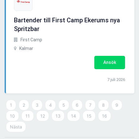
Bartender till First Camp Ekerums nya
Spritzbar
First Camp
Kalmar
Ansök
7 juli 2026
1
2
3
4
5
6
7
8
9
10
11
12
13
14
15
16
Nästa