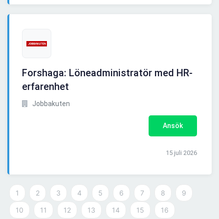
Forshaga: Löneadministratör med HR-
erfarenhet
Jobbakuten
Ansök
15 juli 2026
1
2
3
4
5
6
7
8
9
10
11
12
13
14
15
16