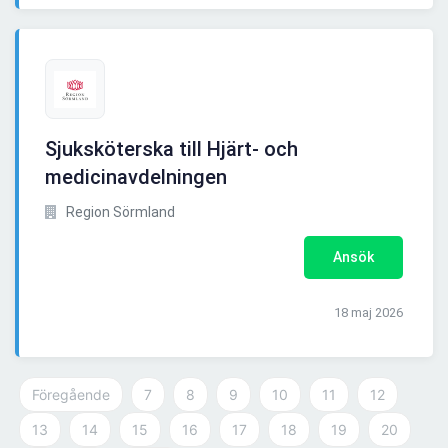
Sjuksköterska till Hjärt- och
medicinavdelningen
Region Sörmland
Ansök
18 maj 2026
Föregående
7
8
9
10
11
12
13
14
15
16
17
18
19
20