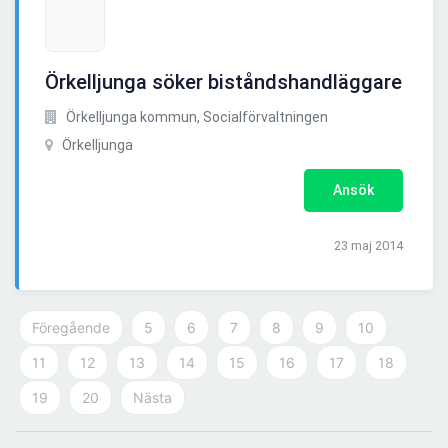
Örkelljunga söker biståndshandläggare
Örkelljunga kommun, Socialförvaltningen
Örkelljunga
Ansök
23 maj 2014
Föregående
5
6
7
8
9
10
11
12
13
14
15
16
17
18
19
20
Nästa