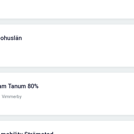
Bohuslän
nsam Tanum 80%
Vimmerby