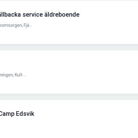
jällbacka service äldreboende
omsorgen, Fjä ..
ingen, Kult ..
t Camp Edsvik