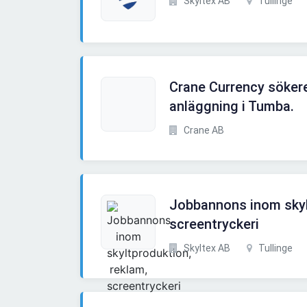
Skyltex AB
Tullinge
Crane Currency sökere
anläggning i Tumba.
Crane AB
Jobbannons inom skyl
screentryckeri
Skyltex AB
Tullinge