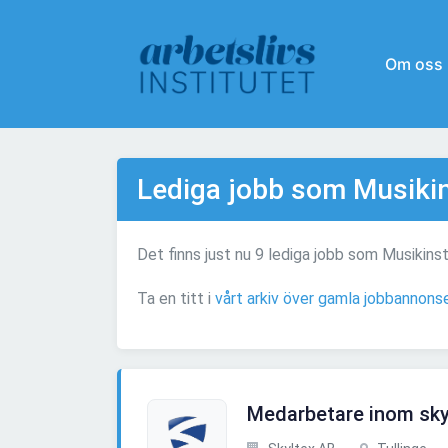
Om oss
Lediga jobb som Musiki
Det finns just nu 9 lediga jobb som Musikin
Ta en titt i
vårt arkiv över gamla jobbannon
Medarbetare inom sky