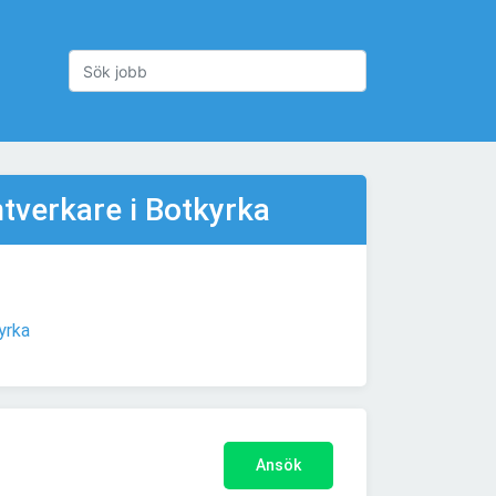
tverkare i Botkyrka
yrka
Ansök