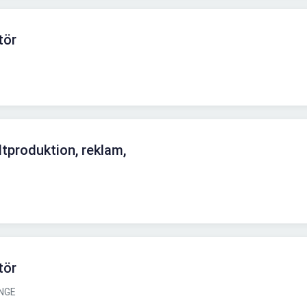
tör
tproduktion, reklam,
tör
NGE