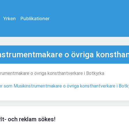
Yrken
Publikationer
nstrumentmakare o övriga konsthan
strumentmakare o övriga konsthantverkare i Botkyrka
ser som Musikinstrumentmakare o övriga konsthantverkare i Botk
lt- och reklam sökes!