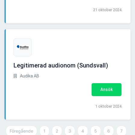
21 oktober 2024
Legitimerad audionom (Sundsvall)
Audika AB
Ansök
1 oktober 2024
Föregående
1
2
3
4
5
6
7