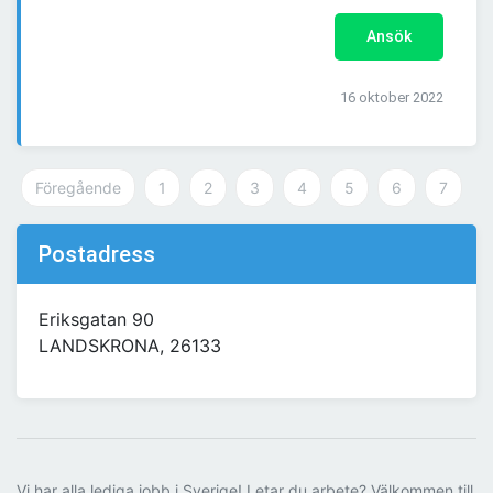
Ansök
16 oktober 2022
Föregående
1
2
3
4
5
6
7
Postadress
Eriksgatan 90
LANDSKRONA, 26133
Vi har alla lediga jobb i Sverige! Letar du arbete? Välkommen till