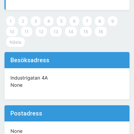
1
2
3
4
5
6
7
8
9
10
11
12
13
14
15
16
Nästa
Besöksadress
Industrigatan 4A
None
Postadress
None