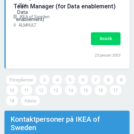
Team Manager (for Data enablement)
IKEA of Sweden
ÄLMHULT
Ansök
25 januari 2023
Föregående
3
4
5
6
7
8
9
10
11
12
13
14
15
16
17
18
Nästa
Kontaktpersoner på IKEA of
Sweden