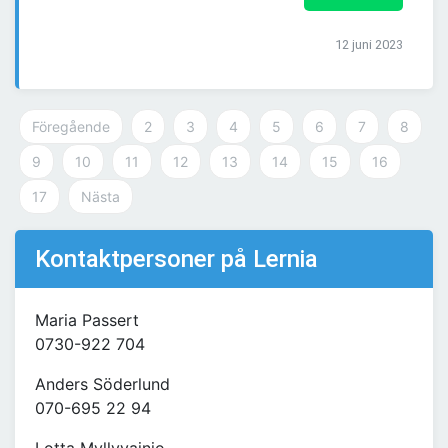
12 juni 2023
Föregående
2
3
4
5
6
7
8
9
10
11
12
13
14
15
16
17
Nästa
Kontaktpersoner på Lernia
Maria Passert
0730-922 704
Anders Söderlund
070-695 22 94