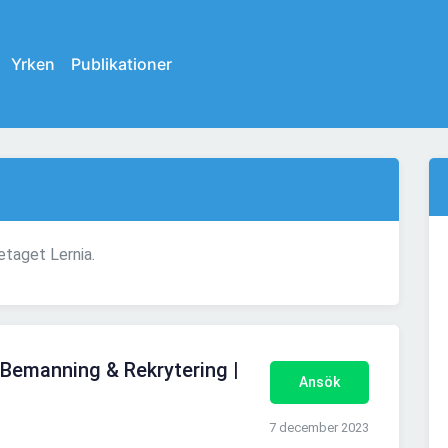
Yrken
Publikationer
etaget Lernia.
a Bemanning & Rekrytering |
Ansök
7 december 2023