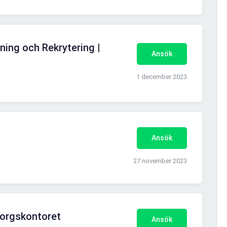
ning och Rekrytering |
Ansök
1 december 2023
Ansök
27 november 2023
borgskontoret
Ansök