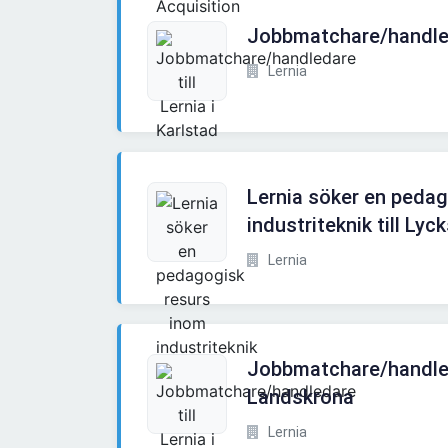
Jobbmatchare/handleda
Lernia
Lernia söker en peda
industriteknik till Lyc
Lernia
Jobbmatchare/handleda
Landskrona
Lernia