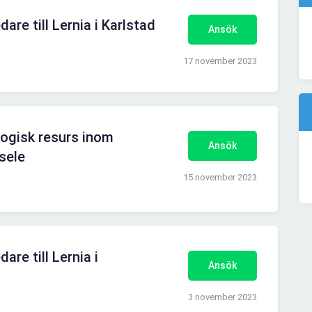
re till Lernia i Karlstad
Ansök
17 november 2023
gogisk resurs inom
Ansök
ksele
15 november 2023
re till Lernia i
Ansök
3 november 2023