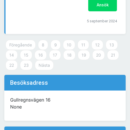
Ansök
5 september 2024
Föregående
8
9
10
11
12
13
14
15
16
17
18
19
20
21
22
23
Nästa
Besöksadress
Gullregnsvägen 16
None