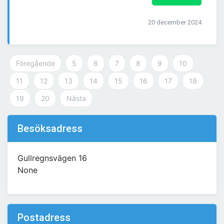
20 december 2024
Föregående
5
6
7
8
9
10
11
12
13
14
15
16
17
18
19
20
Nästa
Besöksadress
Gullregnsvägen 16
None
Postadress