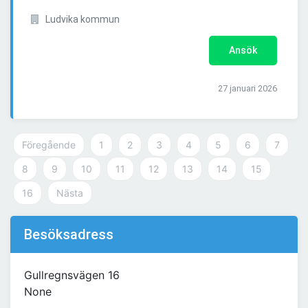
Ludvika kommun
Ansök
27 januari 2026
Föregående
1
2
3
4
5
6
7
8
9
10
11
12
13
14
15
16
Nästa
Besöksadress
Gullregnsvägen 16
None