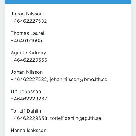
Johan Nilsson
+46462227532
Thomas Laurell
+4646171605
Agnete Kirkeby
+46462220555
Johan Nilsson
+46462227532, johan.nilsson@bme.lth.se
Ulf Jeppsson
+46462229287
Torleif Dahlin
+46462229658, torleif.dahlin@tg.lth.se
Hanna Isaksson