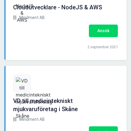
Cloudutvecklare - NodeJS & AWS
Mindment AB
Ansök
2 september 2021
VD till medicintekniskt
mjukvaruföretag i Skåne
Mindment AB