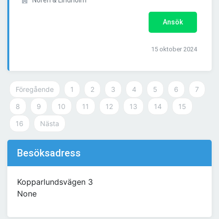
Norén & Lindholm
Ansök
15 oktober 2024
Föregående
1
2
3
4
5
6
7
8
9
10
11
12
13
14
15
16
Nästa
Besöksadress
Kopparlundsvägen 3
None