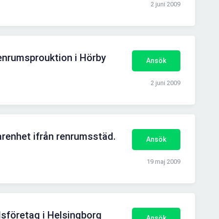
2 juni 2009
renrumsprouktion i Hörby
Ansök
2 juni 2009
renhet ifrån renrumsstäd.
Ansök
19 maj 2009
lsföretag i Helsingborg
Ansök