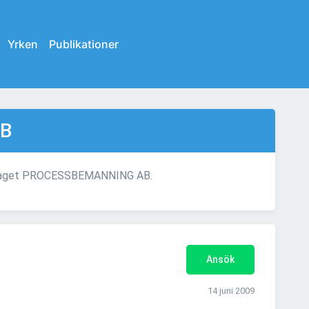
Yrken
Publikationer
B
öretaget PROCESSBEMANNING AB.
Ansök
14 juni 2009