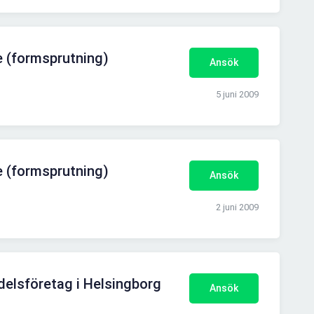
e (formsprutning)
Ansök
5 juni 2009
e (formsprutning)
Ansök
2 juni 2009
delsföretag i Helsingborg
Ansök