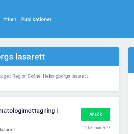
Yrken
Publikationer
rgs lasarett
etaget Region Skåne, Helsingborgs lasarett.
umatologimottagning i
Ansök
13 februari 2025
lasarett