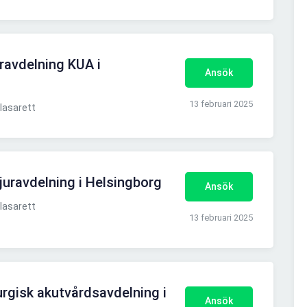
uravdelning KUA i
Ansök
13 februari 2025
lasarett
juravdelning i Helsingborg
Ansök
lasarett
13 februari 2025
rurgisk akutvårdsavdelning i
Ansök