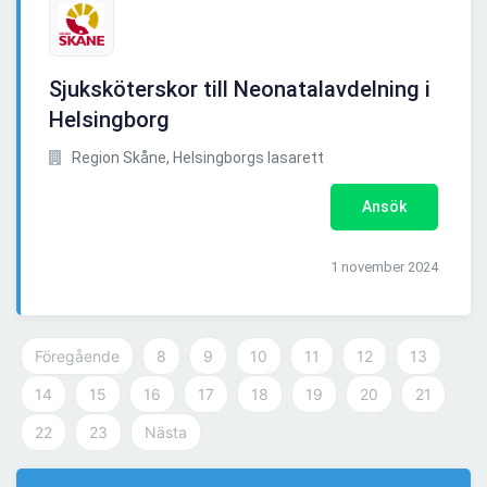
Sjuksköterskor till Neonatalavdelning i
Helsingborg
Region Skåne, Helsingborgs lasarett
Ansök
1 november 2024
Föregående
8
9
10
11
12
13
14
15
16
17
18
19
20
21
22
23
Nästa