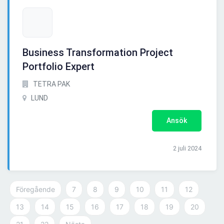
Business Transformation Project
Portfolio Expert
TETRA PAK
LUND
Ansök
2 juli 2024
Föregående
7
8
9
10
11
12
13
14
15
16
17
18
19
20