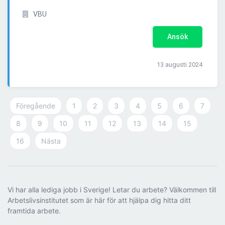
VBU
Ansök
13 augusti 2024
Föregående
1
2
3
4
5
6
7
8
9
10
11
12
13
14
15
16
Nästa
Vi har alla lediga jobb i Sverige! Letar du arbete? Välkommen till
Arbetslivsinstitutet som är här för att hjälpa dig hitta ditt
framtida arbete.