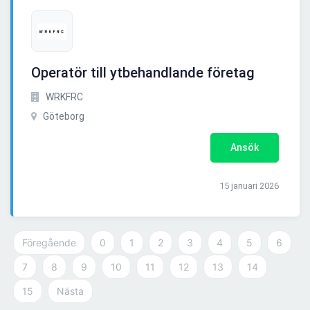
Operatör till ytbehandlande företag
WRKFRC
Göteborg
Ansök
15 januari 2026
Föregående
0
1
2
3
4
5
6
7
8
9
10
11
12
13
14
15
Nästa