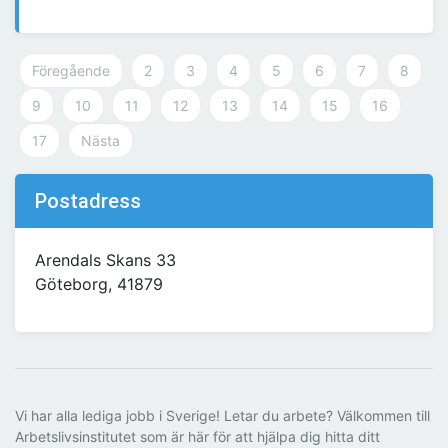
Föregående
2
3
4
5
6
7
8
9
10
11
12
13
14
15
16
17
Nästa
Postadress
Arendals Skans 33
Göteborg, 41879
Vi har alla lediga jobb i Sverige! Letar du arbete? Välkommen till
Arbetslivsinstitutet som är här för att hjälpa dig hitta ditt