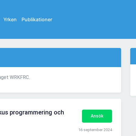
Yrken
Publikationer
etaget WRKFRC.
kus programmering och
Ansök
16 september 2024