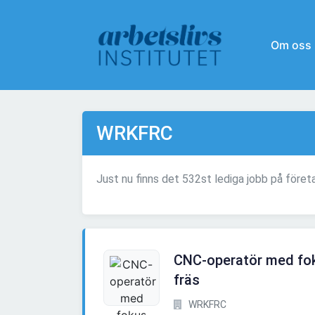
Om oss
WRKFRC
Just nu finns det 532st lediga jobb på för
CNC-operatör med fo
fräs
WRKFRC