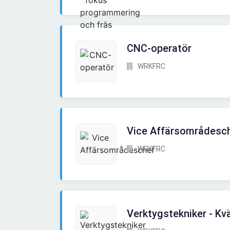
CNC-operatör
WRKFRC
Vice Affärsområdesc
WRKFRC
Verktygstekniker - Kvä