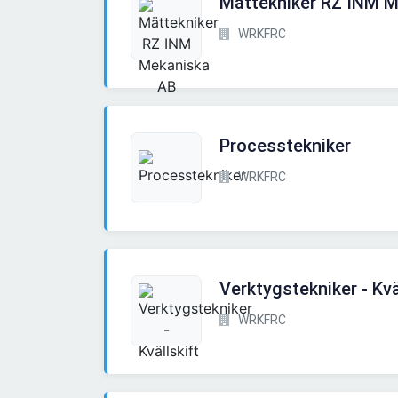
Mättekniker RZ INM 
WRKFRC
Processtekniker
WRKFRC
Verktygstekniker - Kvä
WRKFRC