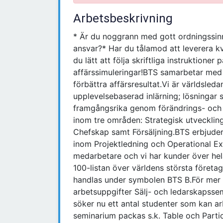
Arbetsbeskrivning
* Är du noggrann med gott ordningssinne
ansvar?* Har du tålamod att leverera kva
du lätt att följa skriftliga instruktion
affärssimuleringar!BTS samarbetar med 
förbättra affärsresultat.Vi är världsle
upplevelsebaserad inlärning; lösningar 
framgångsrika genom förändrings- och 
inom tre områden: Strategisk utveckli
Chefskap samt Försäljning.BTS erbjude
inom Projektledning och Operational E
medarbetare och vi har kunder över hel
100-listan över världens största föret
handlas under symbolen BTS B.För mer 
arbetsuppgifter Sälj- och ledarskapssem
söker nu ett antal studenter som kan ar
seminarium packas s.k. Table och Partic