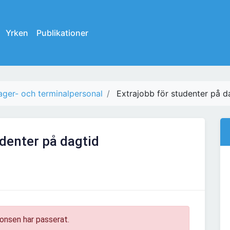
Yrken
Publikationer
ager- och terminalpersonal
Extrajobb för studenter på d
udenter på dagtid
onsen har passerat.