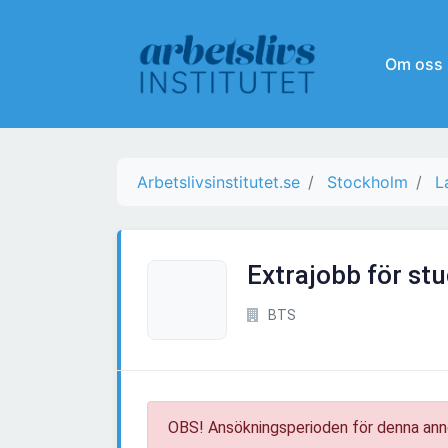
Om oss
Arbetslivsinstitutet.se
Stockholm
L
Extrajobb för st
BTS
OBS! Ansökningsperioden för denna ann