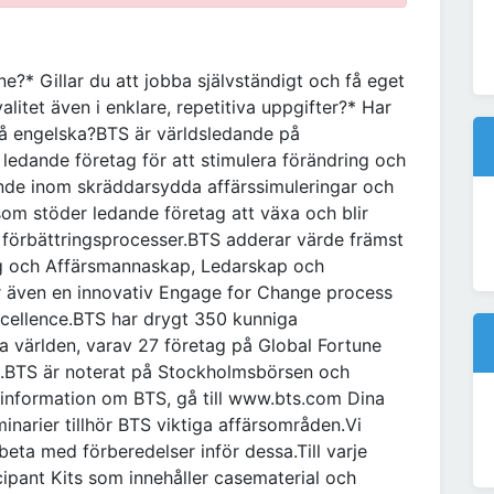
?* Gillar du att jobba självständigt och få eget
litet även i enklare, repetitiva uppgifter?* Har
er på engelska?BTS är världsledande på
ledande företag för att stimulera förändring och
dande inom skräddarsydda affärssimuleringar och
som stöder ledande företag att växa och blir
förbättringsprocesser.BTS adderar värde främst
ng och Affärsmannaskap, Ledarskap och
r även en innovativ Engage for Change process
xcellence.BTS har drygt 350 kunniga
a världen, varav 27 företag på Global Fortune
ag.BTS är noterat på Stockholmsbörsen och
information om BTS, gå till www.bts.com Dina
inarier tillhör BTS viktiga affärsområden.Vi
beta med förberedelser inför dessa.Till varje
ipant Kits som innehåller casematerial och