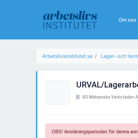
Om oss
Arbetslivsinstitutet.se
Lager- och term
URVAL/Lagerarbe
BS Mekaniska Verkstaden 
OBS! Ansökningsperioden för denna ann