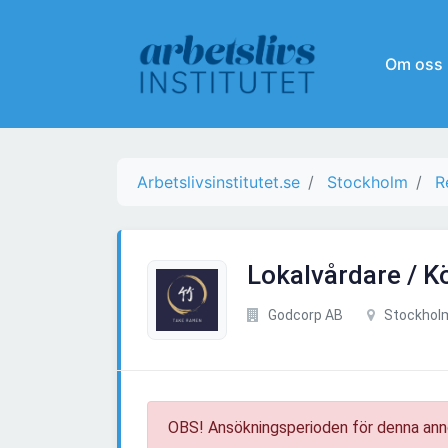
Om oss
Arbetslivsinstitutet.se
Stockholm
R
Lokalvårdare / K
Godcorp AB
Stockhol
OBS! Ansökningsperioden för denna ann