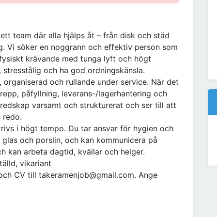
t team där alla hjälps åt – från disk och städ
ng. Vi söker en noggrann och effektiv person som
 är fysiskt krävande med tunga lyft och högt
 stresstålig och ha god ordningskänsla.
n, organiserad och rullande under service. När det
prepp, påfyllning, leverans-/lagerhantering och
redskap varsamt och strukturerat och ser till att
s redo.
trivs i högt tempo. Du tar ansvar för hygien och
ed glas och porslin, och kan kommunicera på
ch kan arbeta dagtid, kvällar och helger.
älld, vikariant
v och CV till takeramenjob@gmail.com. Ange