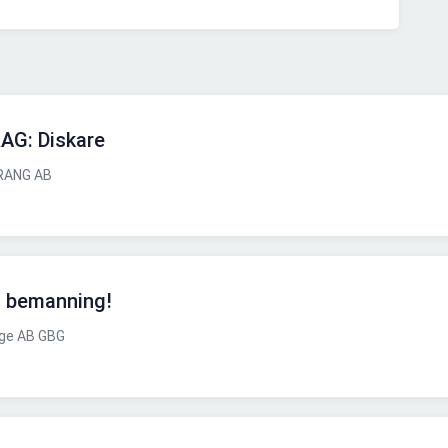
G: Diskare
RANG AB
in bemanning!
ige AB GBG