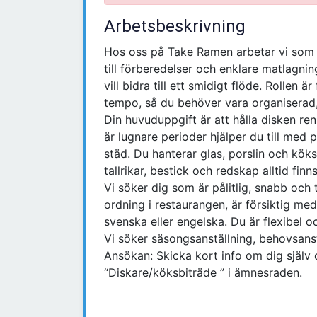
Arbetsbeskrivning
Hos oss på Take Ramen arbetar vi som et
till förberedelser och enklare matlagni
vill bidra till ett smidigt flöde. Rollen
tempo, så du behöver vara organiserad,
Din huvuduppgift är att hålla disken re
är lugnare perioder hjälper du till med 
städ. Du hanterar glas, porslin och köks
tallrikar, bestick och redskap alltid finn
Vi söker dig som är pålitlig, snabb och 
ordning i restaurangen, är försiktig m
svenska eller engelska. Du är flexibel o
Vi söker säsongsanställning, behovsanst
Ansökan: Skicka kort info om dig själ
“Diskare/köksbiträde ” i ämnesraden.