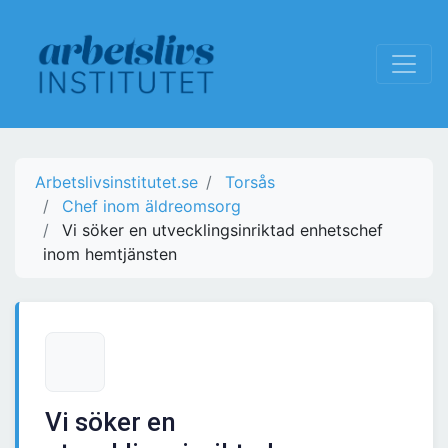
Arbetslivsinstitutet.se
Torsås
Chef inom äldreomsorg
Vi söker en utvecklingsinriktad enhetschef
inom hemtjänsten
Vi söker en